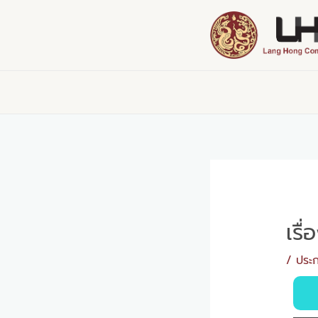
Skip
Post
to
navigation
content
เรื
/
ประก