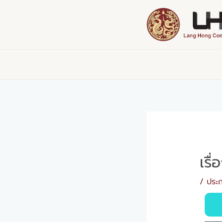
Skip
Post
to
navigation
content
เรื
/
ประก