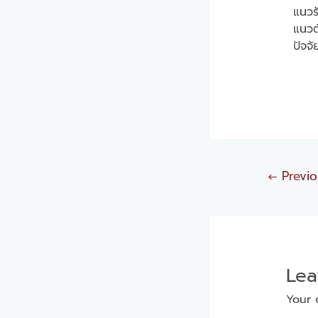
แนวร
แนวต
ปัจจั
←
Previo
Le
Your 