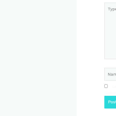
Type
here..
Name
Sa
comm