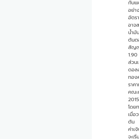
กับแ
อย่า
อัตรา
อาจส
น้ำมั
ต้นตอ
สัญญ
1.90
ส่วน
ดอลล
ทองค
ราคา
คณะก
2015
โดยท
เมื่
ตัน
ค่าเ
จะเริ