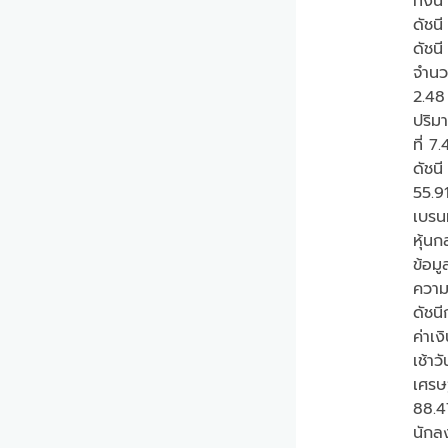
ทั้งน
ดัชน
ดัชน
จำนว
2.48
ปริมา
ที่ 7
ดัชน
55.91
เบรน
หุ้นก
ข้อมู
ความ
ดัชน
ค่าเง
เช้า
เศรษฐ
88.4
นักลง