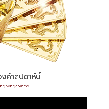
งคำสัปดาห์นี้
anghongcommo