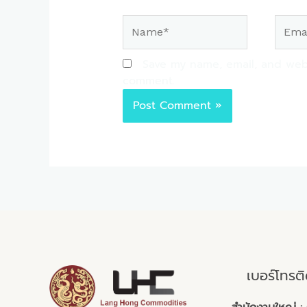
Name*
Email*
Save my name, email, and websi
comment.
เบอร์โทรต