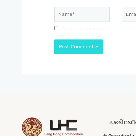
Name*
Email*
Save my name, email, and websi
comment.
เบอร์โทรต