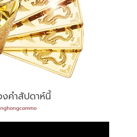
งคำสัปดาห์นี้
anghongcommo