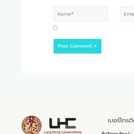
Name*
Email*
Save my name, email, and websi
comment.
เบอร์โทรต