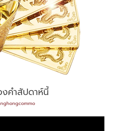
งคำสัปดาห์นี้
anghongcommo