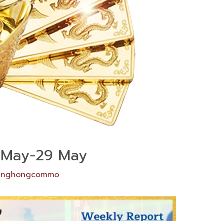
5 May-29 May
anghongcommo