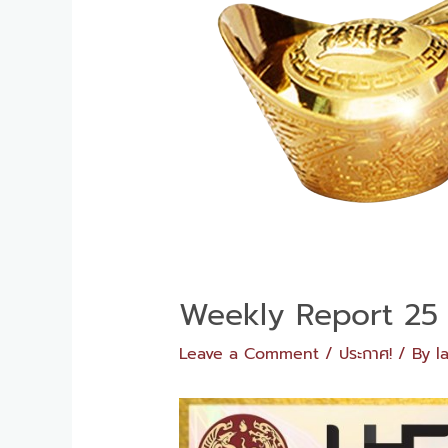
Weekly​ Report 2
Leave a Comment
/
ประกาศ!
/ By
l