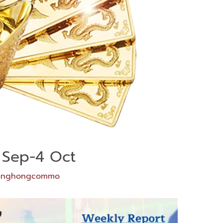
 Sep-4 Oct
anghongcommo