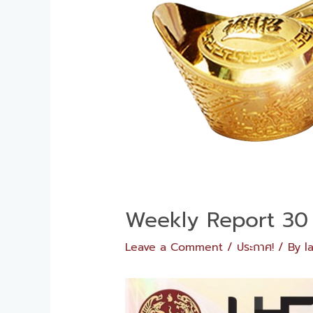
Weekly​ Report 30
Leave a Comment
/
ประกาศ!
/ By
l